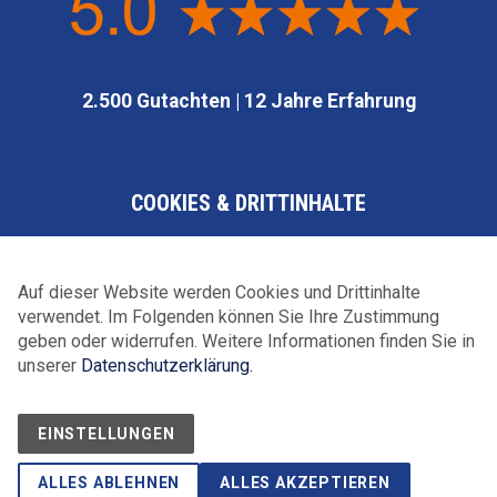
2.500 Gutachten | 12 Jahre Erfahrung
COOKIES & DRITTINHALTE
Auf dieser Website werden Cookies und Drittinhalte
Kontakt
|
Datenschutz
|
Impressum
verwendet. Im Folgenden können Sie Ihre Zustimmung
geben oder widerrufen. Weitere Informationen finden Sie in
© 2015-2026 • Kfz-Sachverständigenbüro Roman
unserer
Datenschutzerklärung.
Saremba, Amalienstraße 50, 90763 Fürth
EINSTELLUNGEN
ALLES ABLEHNEN
ALLES AKZEPTIEREN